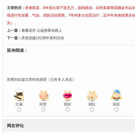
文章热词：
患者陈某，8年前出现下肢无力，肌肉跳动，后经多家医院确诊为运
情进行性加重，气短、四肢活动受限。7年间多次住院治疗，近半年来病情逐步
失）。
上一篇：
春暖花开 公益慈善在路上
下一篇：
庆祝党建102周年系列活动
延伸阅读：
您看到此篇文章时的感受
（已有
0
人表态）
欠扁
同意
很好
胡扯
搞笑
网友评论